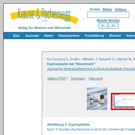
Artikel
Bilder
Volltext
Mobile Version
Verlag für Medizin und Wirtschaft
Abo
Journale
News
Datenbanken
Fortbildung
Bücher
Impr
Da Fonseca K, Grafe I, Hillmeier J, Kasperk C, Libicher M
Kyphoplastie mit "Biozement"
Journal für Mineralstoffwechsel & Muskuloskelettale Erkran
Volltext (PDF)
Summary
Übersicht
Abbildung 2: Kyphoplastie
Nach 6 Stunden Aushärtezeit erreicht der Zement die Festi