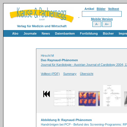
Artikel
Bilder
Volltext
Mobile Version
Verlag für Medizin und Wirtschaft
Abo
Journale
News
Datenbanken
Fortbildung
Bücher
Impr
Hirschl M
Das Raynaud-Phänomen
Journal für Kardiologie - Austrian Journal of Cardiology 2004; 1
Volltext (PDF)
Summary
Übersicht
Abbildung 8: Raynaud-Phänomen
Handröntgen bei PCP - Befund des Screening-Programms: R