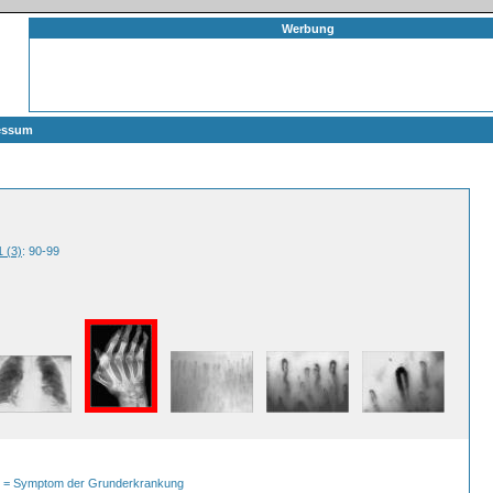
Werbung
essum
1 (3)
: 90-99
P = Symptom der Grunderkrankung