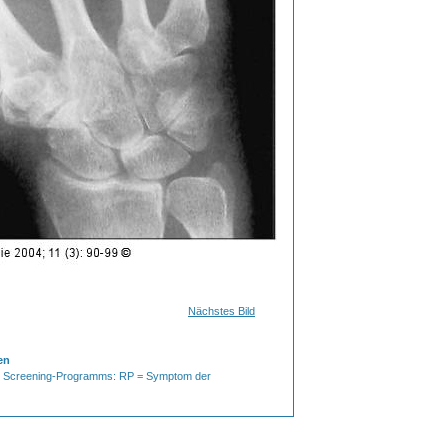
Nächstes Bild
en
s Screening-Programms: RP = Symptom der