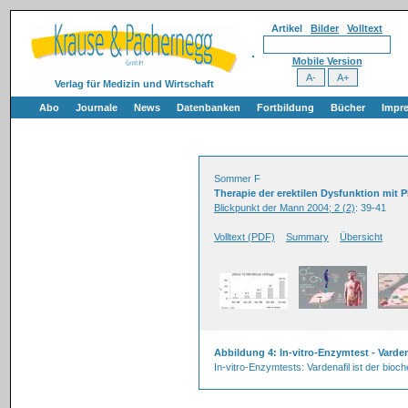
Artikel
Bilder
Volltext
Mobile Version
Verlag für Medizin und Wirtschaft
Abo
Journale
News
Datenbanken
Fortbildung
Bücher
Impr
Sommer F
Therapie der erektilen Dysfunktion mit
Blickpunkt der Mann 2004; 2 (2)
: 39-41
Volltext (PDF)
Summary
Übersicht
Abbildung 4: In-vitro-Enzymtest - Varden
In-vitro-Enzymtests: Vardenafil ist der bi