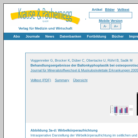
Artikel
Bilder
Volltext
Mobile Version
Verlag für Medizin und Wirtschaft
Abo
Journale
News
Datenbanken
Fortbildung
Bücher
Impr
Voggenreiter G, Brocker K, Düber C, Obertacke U, Röhrl B, Sadik M
Behandlungsergebnisse der Ballonkyphoplastik bei osteoporotisc
Journal für Mineralstoffwechsel & Muskuloskelettale Erkrankungen 2005
Volltext (PDF)
Summary
Übersicht
Abbildung 3a-d: Wirbelkörperaufrichtung
Intraoperative Darstellung der Wirbelkörperaufrichtung im seitlichen und