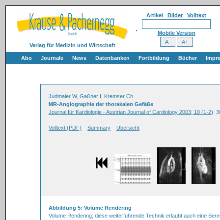
Artikel
Bilder
Volltext
Mobile Version
Verlag für Medizin und Wirtschaft
Abo
Journale
News
Datenbanken
Fortbildung
Bücher
Impr
Judmaier W, Gaßner I, Kremser Ch
MR-Angiographie der thorakalen Gefäße
Journal für Kardiologie - Austrian Journal of Cardiology 2003; 10 (1-2)
: 
Volltext (PDF)
Summary
Übersicht
Abbildung 5: Volume Rendering
Volume Rendering; diese weiterführende Technik erlaubt auch eine Bere