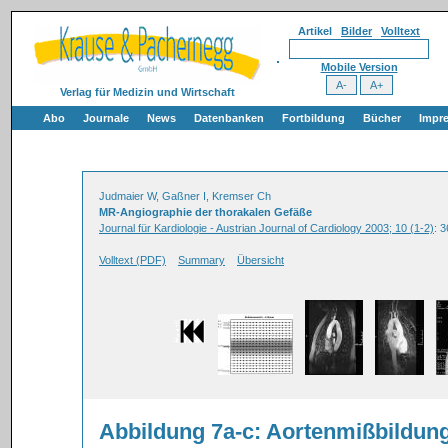
Artikel
Bilder
Volltext
Mobile Version
Verlag für Medizin und Wirtschaft
Abo
Journale
News
Datenbanken
Fortbildung
Bücher
Impr
Judmaier W, Gaßner I, Kremser Ch
MR-Angiographie der thorakalen Gefäße
Journal für Kardiologie - Austrian Journal of Cardiology 2003; 10 (1-2)
: 
Volltext (PDF)
Summary
Übersicht
Abbildung 7a-c: Aortenmißbildun