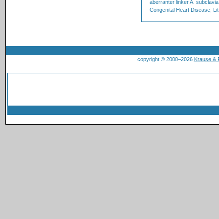
aberranter linker A. subclavi
Congenital Heart Disease; Li
copyright © 2000–2026
Krause &