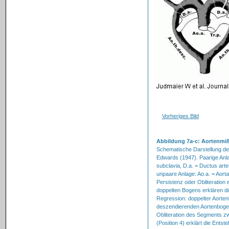
Vorheriges Bild
Abbildung 7a-c: Aortenmi
Schematische Darstellung de
Edwards (1947). Paarige Anlag
subclavia, D.a. = Ductus arte
unpaare Anlage: Ao.a. = Aort
Persistenz oder Obliteration 
doppelten Bogens erklären die
Regression: doppelter Aorten
deszendierenden Aortenbogens
Obliteration des Segments zwi
(Position 4) erklärt die Ents