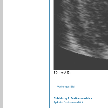
Vorheriges Bild
Abbildung 7: Dreikammerblick
Apikaler Dreikammerblick