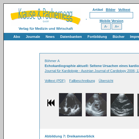
Artikel
Bilder
Volltext
Mobile Version
Verlag für Medizin und Wirtschaft
Abo
Journale
News
Datenbanken
Fortbildung
Bücher
Impr
Böhmer A
Echokardiographie aktuell: Seltene Ursachen eines kard
Journal für Kardiologie - Austrian Journal of Cardiology 2006; 1
Volltext (PDF)
Fallbeschreibung
Übersicht
Abbildung 7: Dreikammerblick