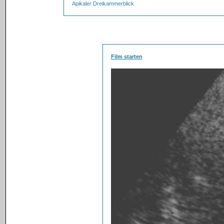
Apikaler Dreikammerblick
Film starten