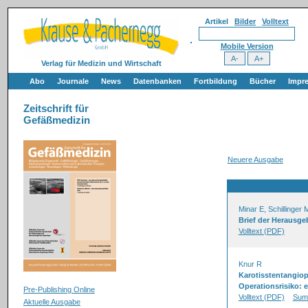
Artikel
Bilder
Volltext
Mobile Version
Verlag für Medizin und Wirtschaft
Abo
Journale
News
Datenbanken
Fortbildung
Bücher
Impr
Zeitschrift für
Gefäßmedizin
Neuere Ausgabe
Minar E, Schillinger 
Brief der Herausge
Volltext (PDF)
Knur R
Karotisstentangiopl
Operationsrisiko: 
Pre-Publishing Online
Volltext (PDF)
Sum
Aktuelle Ausgabe