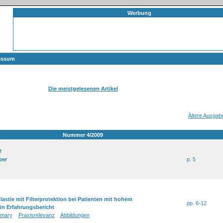
Werbung
essum
Die meistgelesenen Artikel
Ältere Ausgab
Nummer 4/2009
M
ber
p. 5
astie mit Filterprotektion bei Patienten mit hohem
pp. 6-12
ein Erfahrungsbericht
mary
Praxisrelevanz
Abbildungen