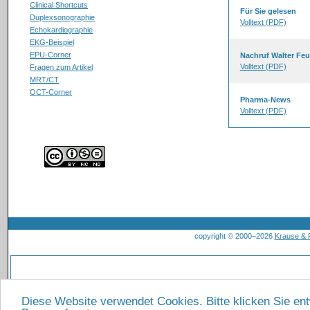
Clinical Shortcuts
Für Sie gelesen
Duplexsonographie
Volltext (PDF)
Echokardiographie
EKG-Beispiel
EPU-Corner
Nachruf Walter Feu
Volltext (PDF)
Fragen zum Artikel
MRT/CT
OCT-Corner
Pharma-News
Volltext (PDF)
copyright © 2000–2026
Krause &
Diese Website verwendet Cookies. Bitte klicken Sie en