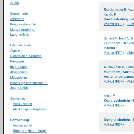
Archiv
Enzelsberger B, Vavr
Sonderhefte
Karnik R
Abstracts
Karotisstenting - e
Volltext (PDF)
Sum
Kongressberichte
Medizinprodukte -
Labortechnik
Schierl M, Fiegl N, 
Fallbericht: Becke
Editorial Board
inferior
Autoren
Volltext (PDF)
Abbi
Richtlinien für Autoren
Keywords
Impressum
Al-Nakkash A, Zimm
Fallbericht: Aortok
Abonnement
Aortenaneurysmas -
Mediadaten
Volltext (PDF)
Abbi
Bestellung kostenloses e-
Journal-Abo
Minar E
Suche nach
Kongressbericht - 
Publikationen
Volltext (PDF)
Abbildungen/Graphiken
Kongressbericht -
Fortbildung
Volltext (PDF)
Angiographie
Bilder der Herzchirurgie