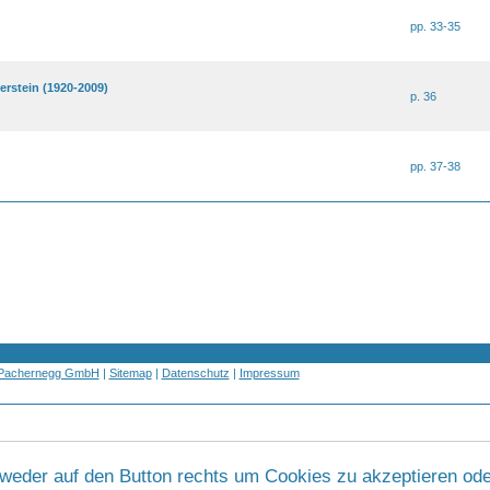
pp. 33-35
erstein (1920-2009)
p. 36
pp. 37-38
 Pachernegg GmbH
|
Sitemap
|
Datenschutz
|
Impressum
tweder auf den Button rechts um Cookies zu akzeptieren ode
Werbung