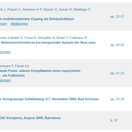
ik J, Prainer C, Ammerer H-P, Bonner G, Karaic R, Weidinger F,
pp. 13-17
in multidisziplinärer Zugang als Erfolgsindikator
mary
Abbildungen
Gunek-Zalodek S, Trnka H, Stümpflen A, Breier F, Feldmann R
n-Beinvenenthrombose bei kongenitaler Aplasie der Vena cava
pp. 18-20
ldungen
ermann F, Florek HJ
avale Fistel: seltene Komplikation eines rupturierten
pp. 21-23
 ein Fallbericht
ldungen
5. Königsberger Gefäßdialog. 6-7. November 2009, Bad Schönau
pp. 24-30
 ESC-Kongress, August 2009, Barcelona
p. 32