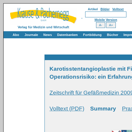
Artikel
Bilder
Volltext
Mobile Version
Verlag für Medizin und Wirtschaft
Abo
Journale
News
Datenbanken
Fortbildung
Bücher
Impr
Karotisstentangioplastie mit F
Operationsrisiko: ein Erfahrun
Zeitschrift für Gefäßmedizin 2009
Volltext (PDF)
Summary
Pra