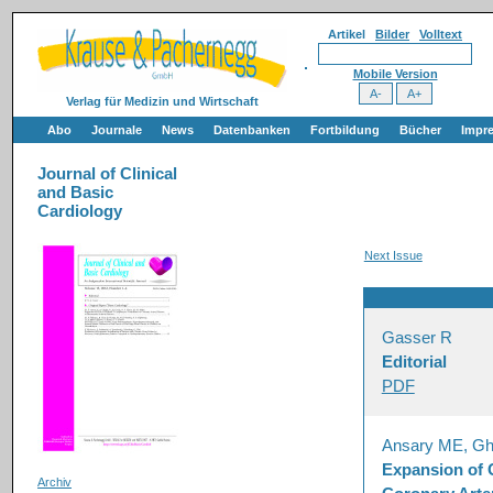
Artikel
Bilder
Volltext
Mobile Version
Verlag für Medizin und Wirtschaft
Abo
Journale
News
Datenbanken
Fortbildung
Bücher
Impr
Journal of Clinical
and Basic
Cardiology
Next Issue
Gasser R
Editorial
PDF
Ansary ME, Gh
Expansion of 
Archiv