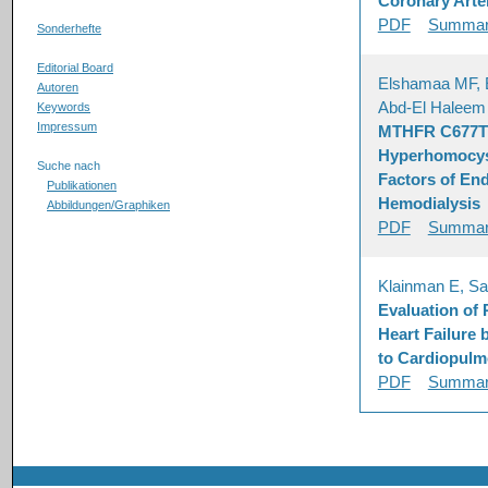
Coronary Arter
PDF
Summa
Sonderhefte
Editorial Board
Elshamaa MF, 
Autoren
Abd-El Haleem
Keywords
Impressum
MTHFR C677T 
Hyperhomocyst
Suche nach
Factors of End
Publikationen
Hemodialysis
Abbildungen/Graphiken
PDF
Summa
Klainman E, Sa
Evaluation of 
Heart Failure
to Cardiopulm
PDF
Summa