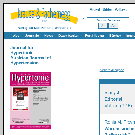
Artikel
Bilder
Volltext
Mobile Version
Verlag für Medizin und Wirtschaft
Abo
Journale
News
Datenbanken
Fortbildung
Bücher
Impr
Journal für
Hypertonie -
Austrian Journal of
Hypertension
Neuere Ausgabe
Slany J
Editorial
Volltext (PDF)
Rohla M, Frey
Warum sind im 