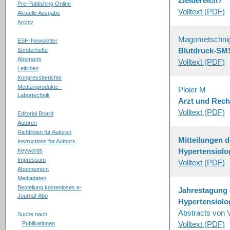
Zielbereich?
Pre-Publishing Online
Volltext (PDF)
Aktuelle Ausgabe
Archiv
Magometschni
ESH-Newsletter
Blutdruck-SMS
Sonderhefte
Abstracts
Volltext (PDF)
Leitlinien
Kongressberichte
Medizinprodukte -
Ploier M
Labortechnik
Arzt und Rech
Volltext (PDF)
Editorial Board
Autoren
Richtlinien für Autoren
Mitteilungen d
Instructions for Authors
Hypertensiolo
Keywords
Impressum
Volltext (PDF)
Abonnement
Mediadaten
Bestellung kostenloses e-
Jahrestagung 
Journal-Abo
Hypertensiolog
Abstracts von 
Suche nach
Volltext (PDF)
Publikationen