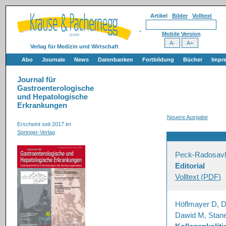
Artikel
Bilder
Volltext
Mobile Version
Verlag für Medizin und Wirtschaft
Abo
Journale
News
Datenbanken
Fortbildung
Bücher
Impr
Journal für
Gastroenterologische
und Hepatologische
Erkrankungen
Neuere Ausgabe
Erscheint seit 2017 im
Springer-Verlag
Peck-Radosavl
Editorial
Volltext (PDF)
Höflmayer D, Dz
Dawid M, Stane