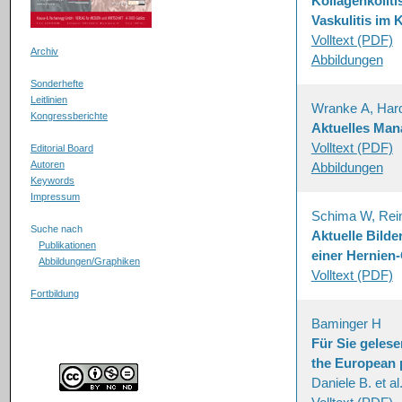
Kollagenkolit
Vaskulitis im 
Volltext (PDF)
Archiv
Abbildungen
Sonderhefte
Leitlinien
Wranke A, Har
Kongressberichte
Aktuelles Man
Volltext (PDF)
Editorial Board
Autoren
Abbildungen
Keywords
Impressum
Schima W, Rein
Suche nach
Aktuelle Bilde
Publikationen
einer Hernien
Abbildungen/Graphiken
Volltext (PDF)
Fortbildung
Baminger H
Für Sie geles
the European 
Daniele B. et a