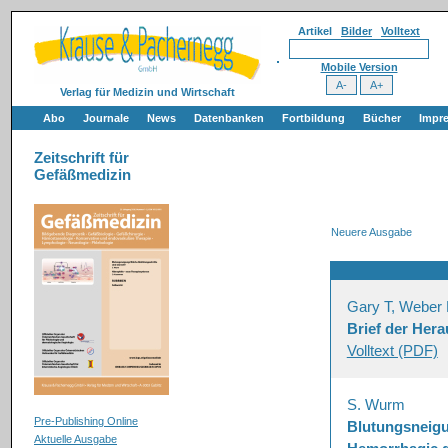
Artikel
Bilder
Volltext
Mobile Version
Verlag für Medizin und Wirtschaft
Abo
Journale
News
Datenbanken
Fortbildung
Bücher
Impr
Zeitschrift für
Gefäßmedizin
Neuere Ausgabe
Gary T, Weber
Brief der Her
Volltext (PDF)
S. Wurm
Pre-Publishing Online
Blutungsneigun
Aktuelle Ausgabe