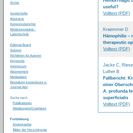
Hemorrhagic d
Archiv
useful?
Volltext (PDF)
Sonderhefte
Abstracts
Kongressberichte
Kraemmer D
Medizinprodukte -
Labortechnik
Hämophilie – 
therapeutic op
Editorial Board
Volltext (PDF)
Autoren
Richtlinien für Autoren
Keywords
Jacke C, Ries
Impressum
Luther B
Abonnement
Mediadaten
Fallbericht: K
Bestellung kostenloses e-
einer Obersch
Journal-Abo
A. profunda f
superficialis
Suche nach
Publikationen
Volltext (PDF)
Abbildungen/Graphiken
Fortbildung
Angiographie
Bilder der Herzchirurgie