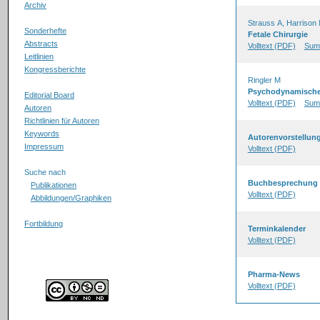
Archiv
Strauss A, Harrison
Sonderhefte
Fetale Chirurgie
Abstracts
Volltext (PDF)
Sum
Leitlinien
Kongressberichte
Ringler M
Psychodynamische 
Editorial Board
Volltext (PDF)
Sum
Autoren
Richtlinien für Autoren
Keywords
Autorenvorstellun
Impressum
Volltext (PDF)
Suche nach
Buchbesprechung
Publikationen
Volltext (PDF)
Abbildungen/Graphiken
Fortbildung
Terminkalender
Volltext (PDF)
Pharma-News
Volltext (PDF)