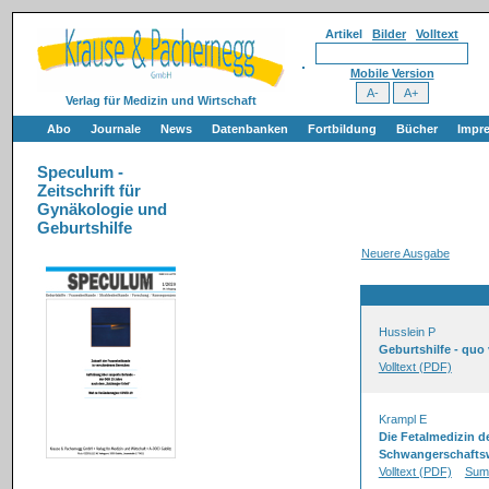
Artikel
Bilder
Volltext
Mobile Version
Verlag für Medizin und Wirtschaft
Abo
Journale
News
Datenbanken
Fortbildung
Bücher
Impr
Speculum -
Zeitschrift für
Gynäkologie und
Geburtshilfe
Neuere Ausgabe
Husslein P
Geburtshilfe - quo
Volltext (PDF)
Krampl E
Die Fetalmedizin de
Schwangerschaftsw
Volltext (PDF)
Sum