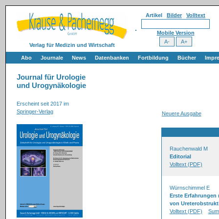
Artikel
Bilder
Volltext
Mobile Version
Verlag für Medizin und Wirtschaft
Abo
Journale
News
Datenbanken
Fortbildung
Bücher
Impr
Journal für Urologie
und Urogynäkologie
Erscheint seit 2017 im
Springer-Verlag
Neuere Ausgabe
Rauchenwald M
Editorial
Volltext (PDF)
Würnschimmel E
Erste Erfahrungen 
von Ureterobstruk
Volltext (PDF)
Sum