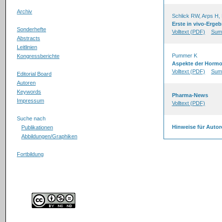
Archiv
Schlick RW, Arps H,
Erste in vivo-Erge
Sonderhefte
Volltext (PDF)
Sum
Abstracts
Leitlinien
Pummer K
Kongressberichte
Aspekte der Hormo
Volltext (PDF)
Sum
Editorial Board
Autoren
Keywords
Pharma-News
Impressum
Volltext (PDF)
Suche nach
Hinweise für Auto
Publikationen
Abbildungen/Graphiken
Fortbildung