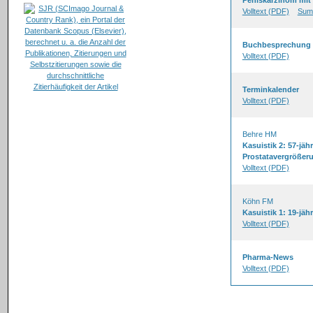
Peniskarzinom mit 
Volltext (PDF)
Sum
Buchbesprechung
Volltext (PDF)
Terminkalender
Volltext (PDF)
Behre HM
Kasuistik 2: 57-jä
Prostatavergrößer
Volltext (PDF)
Köhn FM
Kasuistik 1: 19-jähr
Volltext (PDF)
Pharma-News
Volltext (PDF)