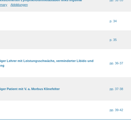
exulzerierten Lymphknotenmetastasen links inguinal
pp. 32-33
mary
Abbildungen
p. 34
p. 35
hriger Lehrer mit Leistungsschwäche, verminderter Libido und
pp. 36-37
ung
iger Patient mit V. a. Morbus Klinefelter
pp. 37-38
pp. 39-42