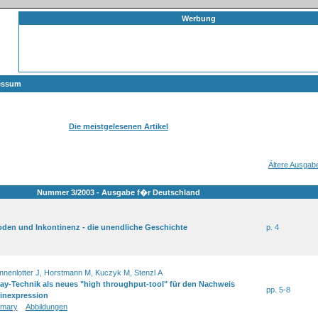
Werbung
essum
Die meistgelesenen Artikel
Ältere Ausgab
Nummer 3/2003 - Ausgabe f�r Deutschland
oden und Inkontinenz - die unendliche Geschichte
p. 4
nenlotter J, Horstmann M, Kuczyk M, Stenzl A
ray-Technik als neues "high throughput-tool" für den Nachweis
pp. 5-8
teinexpression
mary
Abbildungen