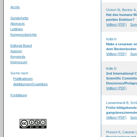
Archiv
Ückert St, Becker A
Hat das humane Wa
Sonderhefte
penilen Erektion?
Abstracts
Volltext (PDF)
Sum
Leitlinien
Kongressberichte
Kölbl H
Make a cesarean sect
Editorial Board
dem Beckenboden
Autoren
Volltext (PDF)
Sum
Keywords
Impressum
Kölle D
Suche nach
2nd International 
Scientific Committ
Publikationen
Deszensus/Prolaps 
Abbildungen/Graphiken
Volltext (PDF)
Fortbildung
Loewenhardt B, Sch
Frühe bildgebende
gangräneszierende
Volltext (PDF)
Sum
Presich K, Catomio I