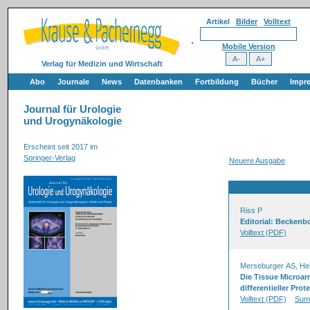
Artikel
Bilder
Volltext
Mobile Version
Verlag für Medizin und Wirtschaft
Abo
Journale
News
Datenbanken
Fortbildung
Bücher
Impr
Journal für Urologie
und Urogynäkologie
Erscheint seit 2017 im
Springer-Verlag
Neuere Ausgabe
Riss P
Editorial: Beckenb
Volltext (PDF)
Merseburger AS, Hen
Die Tissue Microar
differentieller Pro
Volltext (PDF)
Sum