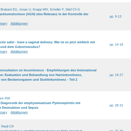
, Brabant EG, Jonas U, Knapp WH, Scheller F, Stief Ch G
chtumshormon (hGH) eine Relevanz in der Kontrolle der
pp. 9-13
mary
Abbildungen
io safer - have a vaginal delivery: Wie ist es jetzt wirklich mit
pp. 14-18
 und dem Geburtsmodus?
mary
Abbildungen
Consultation on Incontinence - Empfehlungen des International
ee: Evaluation und Behandlung von Harninkontinenz,
pp. 19-27
von Beckenorganen und Stuhlinkontinenz - Teil 2
lick RW
 Diagnostik der emphysematösen Pyelonephritis mit
pp. 28-31
r Destruktion und Sepsis
mary
Abbildungen
, Riedl CR