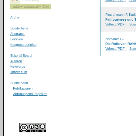
Volltext (PDF)
Sum
Pietschmann P, Kudla
Archiv
Pathogenese und T
Volltext (PDF)
Sum
Sonderhefte
Abstracts
Hofbauer LC
Leitlinien
Die Rolle von RAN
Kongressberichte
Volltext (PDF)
Sum
Editorial Board
Autoren
Keywords
Impressum
Suche nach
Publikationen
Abbildungen/Graphiken