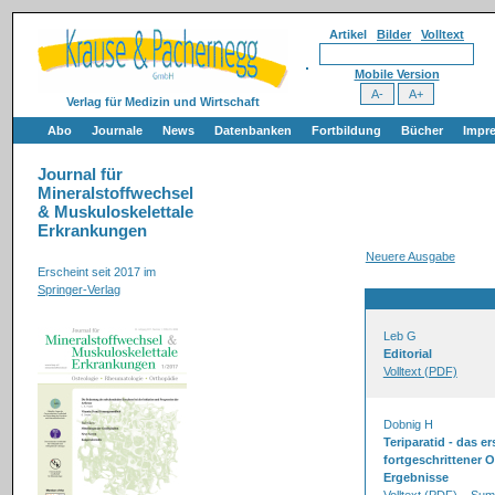
Artikel
Bilder
Volltext
Mobile Version
Verlag für Medizin und Wirtschaft
Abo
Journale
News
Datenbanken
Fortbildung
Bücher
Impr
Journal für
Mineralstoffwechsel
& Muskuloskelettale
Erkrankungen
Neuere Ausgabe
Erscheint seit 2017 im
Springer-Verlag
Leb G
Editorial
Volltext (PDF)
Dobnig H
Teriparatid - das 
fortgeschrittener 
Ergebnisse