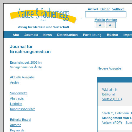
Artikel
Bilder
Volltext
Mobile Version
Verlag für Medizin und Wirtschaft
Abo
Journale
News
Datenbanken
Fortbildung
Bücher
Impr
Journal für
Ernährungsmedizin
Erscheint seit 2006 im
Verlagshaus der Ärzte
Neuere Ausgabe
Aktuelle Ausgabe
Archiv
Widhalm K
Sonderhefte
Editorial
Abstracts
Volltext (PDF)
Leitlinien
Kongressberichte
Stroh C, Hohmann U
Management von La
Editorial Board
Volltext (PDF)
Sum
Autoren
Keywords