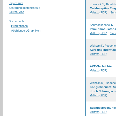
Impressum
Kriwanek S, Abdulla
Bestellung kostenloses e-
Malabsorptive Eing
Journal-Abo
Volltext (PDF)
Sum
Suche nach
Schroecksnadel K, F
Publikationen
Immunmodulatorisc
Abbildungen/Graphiken
Volltext (PDF)
Sum
Widhalm K, Fussene
Kurz und informati
Volltext (PDF)
AKE-Nachrichten
Volltext (PDF)
Widhalm K, Fussene
Kongreßbericht: Si
durch Nahrungseiw
Volltext (PDF)
Buchbesprechung
Volltext (PDF)