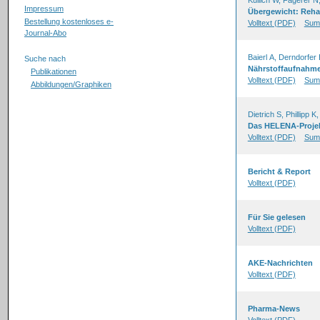
Kullich W, Fagerer 
Impressum
Übergewicht: Rehab
Bestellung kostenloses e-
Volltext (PDF)
Sum
Journal-Abo
Baierl A, Derndorfer
Suche nach
Nährstoffaufnahme
Publikationen
Volltext (PDF)
Sum
Abbildungen/Graphiken
Dietrich S, Phillipp 
Das HELENA-Proje
Volltext (PDF)
Sum
Bericht & Report
Volltext (PDF)
Für Sie gelesen
Volltext (PDF)
AKE-Nachrichten
Volltext (PDF)
Pharma-News