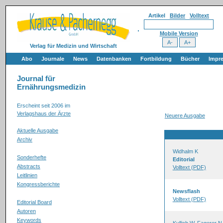
Artikel
Bilder
Volltext
Mobile Version
Verlag für Medizin und Wirtschaft
Abo
Journale
News
Datenbanken
Fortbildung
Bücher
Impr
Journal für
Ernährungsmedizin
Erscheint seit 2006 im
Verlagshaus der Ärzte
Neuere Ausgabe
Aktuelle Ausgabe
Archiv
Widhalm K
Sonderhefte
Editorial
Abstracts
Volltext (PDF)
Leitlinien
Kongressberichte
Newsflash
Volltext (PDF)
Editorial Board
Autoren
Keywords