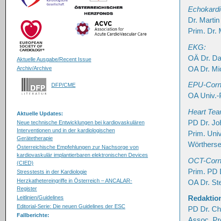
Echokardio
Dr. Martin
Prim. Dr. 
EKG:
OÄ Dr. Da
Aktuelle Ausgabe/Recent Issue
OA Dr. Mi
Archiv/Archive
EPU-Corn
DFP/CME
OA Univ.-P
Heart Tea
Aktuelle Updates:
PD Dr. Jo
Neue technische Entwicklungen bei kardiovaskulären
Interventionen und in der kardiologischen
Prim. Uni
Gerätetherapie
Wörthers
Österreichische Empfehlungen zur Nachsorge von
kardiovaskulär implantierbaren elektronischen Devices
OCT-Corn
(CIED)
Prim. PD D
Stresstests in der Kardiologie
Herzkathetereingriffe in Österreich – ANCALAR-
OA Dr. St
Register
Redaktion
Leitlinien/Guidelines
Editorial-Serie: Die neuen Guidelines der ESC
PD Dr. Ch
Fallberichte:
Assoc. Pro