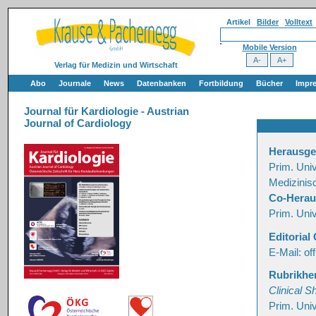
Artikel
Bilder
Volltext
Mobile Version
Verlag für Medizin und Wirtschaft
Abo
Journale
News
Datenbanken
Fortbildung
Bücher
Impr
Journal für Kardiologie - Austrian
Journal of Cardiology
Herausgeb
Prim. Univ
Medizinis
Co-Herau
Prim. Univ
Editorial 
E-Mail: of
Rubrikhe
Clinical S
Prim. Univ