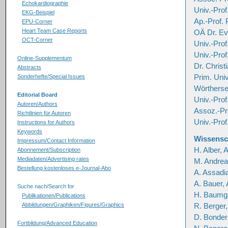
Echokardiographie
Univ.-Pro
EKG-Beispiel
Ap.-Prof. 
EPU-Corner
Heart Team Case Reports
OÄ Dr. Ev
OCT-Corner
Univ.-Prof
Univ.-Prof
Online-Supplementum
Dr. Christ
Abstracts
Prim. Uni
Sonderhefte/Special Issues
Wörthers
Editorial Board
Univ.-Prof
Autoren/Authors
Assoz.-Pro
Richtlinien für Autoren
Univ.-Prof
Instructions for Authors
Keywords
Wissensch
Impressum/Contact Information
H. Alber, 
Abonnement/Subscription
Mediadaten/Advertising rates
M. Andrea
Bestellung kostenloses e-Journal-Abo
A. Assadi
A. Bauer, 
Suche nach/Search for
H. Baumga
Publikationen/Publications
R. Berger,
Abbildungen/Graphiken/Figures/Graphics
D. Bonder
Fortbildung/Advanced Education