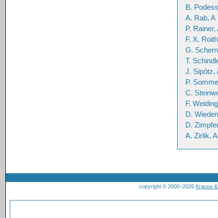
B. Podess
A. Rab, A
P. Rainer,
F. X. Roith
G. Schern
T. Schindl
J. Sipötz,
P. Somme
C. Steinw
F. Weiding
D. Wiede
D. Zimpfer
A. Zirlik, A
copyright © 2000–2026
Krause 