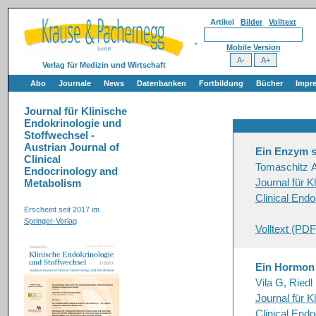
Artikel
Bilder
Volltext
Mobile Version
Verlag für Medizin und Wirtschaft
Abo
Journale
News
Datenbanken
Fortbildung
Bücher
Impr
Journal für Klinische
Endokrinologie und
Stoffwechsel -
Austrian Journal of
Ein Enzym st
Clinical
Tomaschitz A
Endocrinology and
Journal für K
Metabolism
Clinical End
Erscheint seit 2017 im
Springer-Verlag
Volltext (PDF
Ein Hormon s
Vila G, Riedl
Journal für K
Clinical End