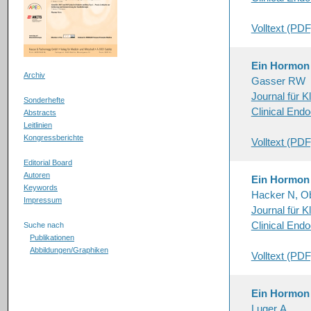
Volltext (PDF
Ein Hormon s
Archiv
Gasser RW
Journal für K
Sonderhefte
Clinical End
Abstracts
Leitlinien
Kongressberichte
Volltext (PDF
Editorial Board
Autoren
Ein Hormon s
Keywords
Hacker N, O
Impressum
Journal für K
Clinical End
Suche nach
Publikationen
Abbildungen/Graphiken
Volltext (PDF
Ein Hormon 
Luger A