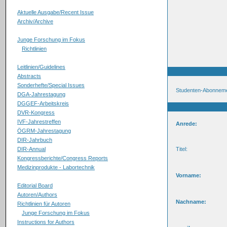
Aktuelle Ausgabe/Recent Issue
Archiv/Archive
Junge Forschung im Fokus
Richtlinien
Leitlinien/Guidelines
Abstracts
Sonderhefte/Special Issues
Studenten-Abonnement
DGA-Jahrestagung
DGGEF-Arbeitskreis
DVR-Kongress
IVF-Jahrestreffen
Anrede:
ÖGRM-Jahrestagung
DIR-Jahrbuch
DIR-Annual
Titel:
Kongressberichte/Congress Reports
Medizinprodukte - Labortechnik
Vorname:
Editorial Board
Autoren/Authors
Nachname:
Richtlinien für Autoren
Junge Forschung im Fokus
Instructions for Authors