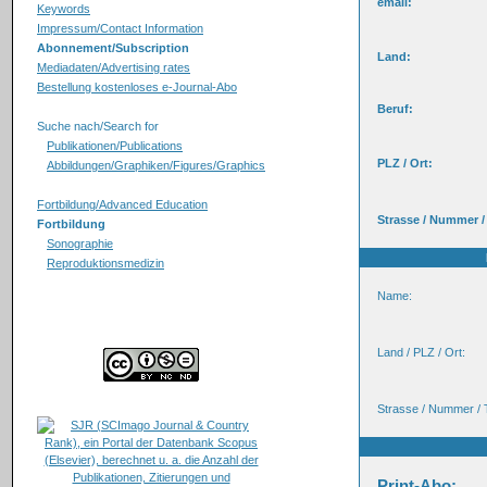
email:
Keywords
Impressum/Contact Information
Abonnement/Subscription
Land:
Mediadaten/Advertising rates
Bestellung kostenloses e-Journal-Abo
Beruf:
Suche nach/Search for
Publikationen/Publications
PLZ / Ort:
Abbildungen/Graphiken/Figures/Graphics
Fortbildung/Advanced Education
Strasse / Nummer /
Fortbildung
Sonographie
Reproduktionsmedizin
Name:
Land / PLZ / Ort:
Strasse / Nummer / 
Print-Abo: