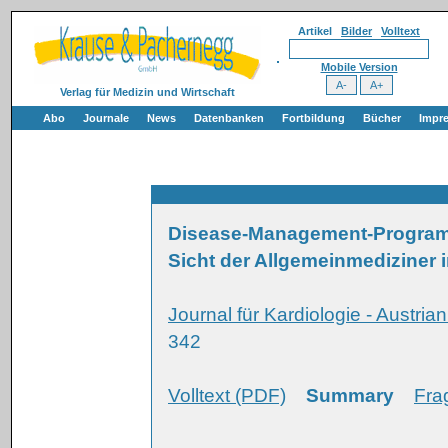
Artikel
Bilder
Volltext
Mobile Version
Verlag für Medizin und Wirtschaft
Abo
Journale
News
Datenbanken
Fortbildung
Bücher
Impr
Disease-Management-Programme
Sicht der Allgemeinmediziner 
Journal für Kardiologie - Austria
342
Volltext (PDF)
Summary
Fra