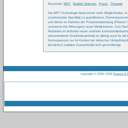
Keywords:
MRT
,
Multiple Sklerose
,
Praxis
,
Therapie
Die MRT-Technologie bietet immer mehr Möglichkeiten, k
zunehmender Spezifität zu quantifizieren. Dementsprech
und dienen im Rahmen der Produktentwicklung (Phasen I u
unerwünschte Wirkungen) neuer Medikamente. Zum Nachwe
Reduktion im Auftreten neuer und/oder kontrastmittelau
dokumentierter Krankheitsaktivität ist alleinig auch für die
Konsequenzen nur im Kontext der klinischen Verlaufsbeo
bei klinisch stabilem Zustandsbild nicht gerechtfertigt.
copyright © 2000–2026
Krause &