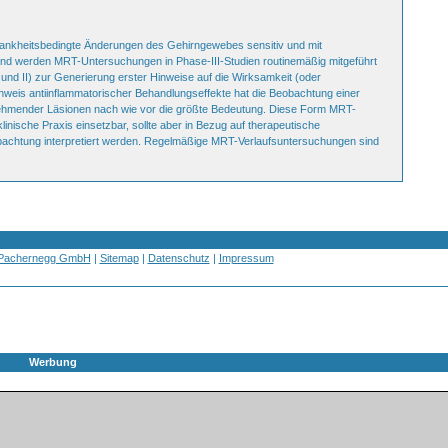
rankheitsbedingte Änderungen des Gehirngewebes sensitiv und mit
end werden MRT-Untersuchungen in Phase-III-Studien routinemäßig mitgeführt
nd II) zur Generierung erster Hinweise auf die Wirksamkeit (oder
is antiinflammatorischer Behandlungseffekte hat die Beobachtung einer
fnehmender Läsionen nach wie vor die größte Bedeutung. Diese Form MRT-
 klinische Praxis einsetzbar, sollte aber in Bezug auf therapeutische
bachtung interpretiert werden. Regelmäßige MRT-Verlaufsuntersuchungen sind
 Pachernegg GmbH
|
Sitemap
|
Datenschutz
|
Impressum
Werbung