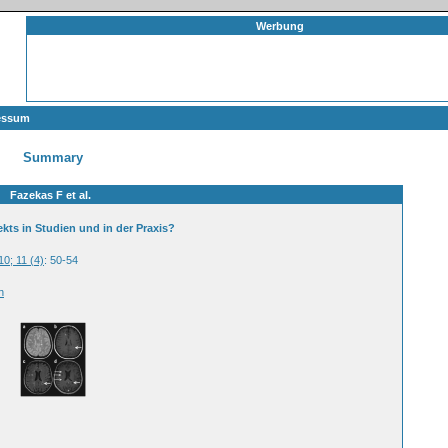
Werbung
essum
Summary
Fazekas F et al.
ts in Studien und in der Praxis?
10; 11 (4)
: 50-54
n