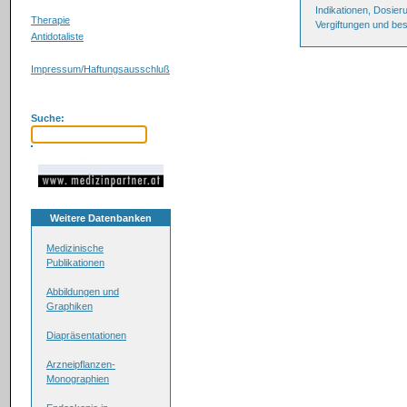
Indikationen, Dosier
Therapie
Vergiftungen und be
Antidotaliste
Impressum/Haftungsausschluß
Suche:
Weitere Datenbanken
Medizinische
Publikationen
Abbildungen und
Graphiken
Diapräsentationen
Arzneipflanzen-
Monographien