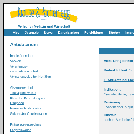
Verlag für Medizin und Wirtschaft
Abo
Journale
News
Datenbanken
Fortbildung
Bücher
Impr
Antidotarium
Inhaltsübersicht
Hohe Dringlichkeit
Vorwort
Vergiftungs-
Bedenklichkeit:
* (b
informationszentrale
Vorgangsweise bei Notfällen
I - Antidota bei El
Allgemeiner Teil
Indikation:
Therapiehinweise
Cyanide, Nitrite, cy
Klinische Beurteilung und
Dosierung:
Diagnose
Erwachsener: 5 g in 2
Primäre Giftelimination
Sekundäre Giftelimination
Hinweis:
auch im Verdachtsfall
Präparateverzeichnis
Lagerhinweise