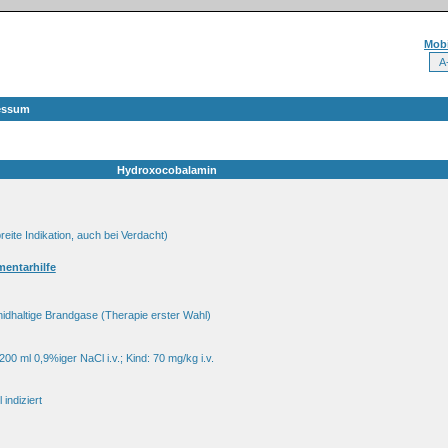
Mobi
essum
Hydroxocobalamin
reite Indikation, auch bei Verdacht)
ementarhilfe
anidhaltige Brandgase (Therapie erster Wahl)
00 ml 0,9%iger NaCl i.v.; Kind: 70 mg/kg i.v.
 indiziert