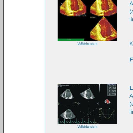
A
(
l
K
Vollbildansicht
F
L
A
(
l
Vollbildansicht