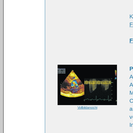
K
F
F
P
A
A
M
C
Vollbildansicht
a
v
I