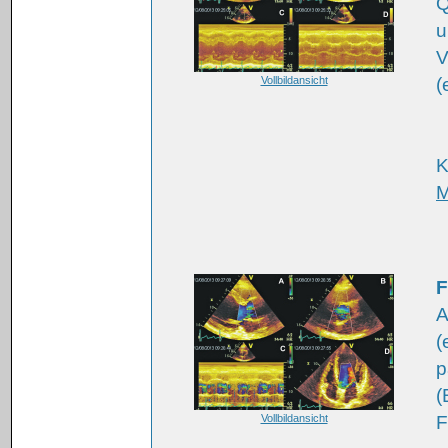
Q
u
V
Vollbildansicht
(
K
F
A
(
p
(
Vollbildansicht
F