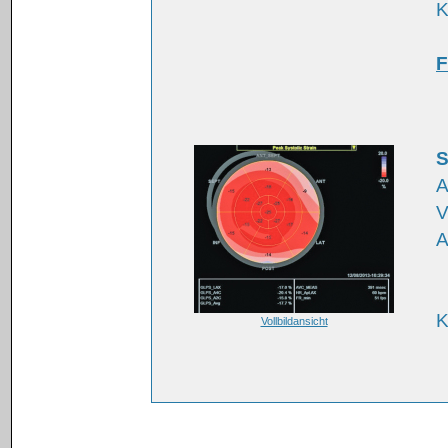
K
F
S
A
V
A
K
Vollbildansicht