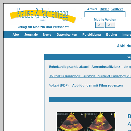
Artikel
Bilder
Volltext
Mobile Version
Verlag für Medizin und Wirtschaft
Abo
Journale
News
Datenbanken
Fortbildung
Bücher
Impr
Abbild
We
Echokardiographie aktuell: Aorteninsuffizienz – ein 
Journal für Kardiologie - Austrian Journal of Cardiology 20
Volltext (PDF)
Abbildungen mit Filmsequenzen
B
A