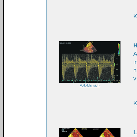
K
H
A
i
h
v
Vollbildansicht
K
L