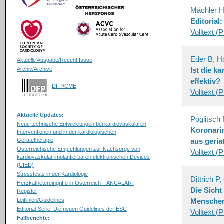
Mächler 
Editorial
Volltext (
Eder B, H
Aktuelle Ausgabe/Recent Issue
Archiv/Archive
Ist die k
effektiv?
DFP/CME
Volltext (
Aktuelle Updates:
Poglitsch
Neue technische Entwicklungen bei kardiovaskulären
Koronarin
Interventionen und in der kardiologischen
Gerätetherapie
aus geria
Österreichische Empfehlungen zur Nachsorge von
Volltext (
kardiovaskulär implantierbaren elektronischen Devices
(CIED)
Stresstests in der Kardiologie
Dittrich P
Herzkathetereingriffe in Österreich – ANCALAR-
Die Sicht
Register
Leitlinien/Guidelines
Menschen
Editorial-Serie: Die neuen Guidelines der ESC
Volltext (
Fallberichte: