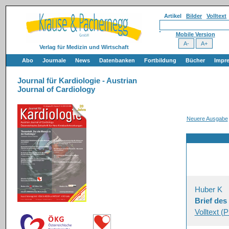
Artikel
Bilder
Volltext
Mobile Version
Verlag für Medizin und Wirtschaft
Abo
Journale
News
Datenbanken
Fortbildung
Bücher
Impr
Journal für Kardiologie - Austrian
Journal of Cardiology
Neuere Ausgabe
Huber K
Brief de
Volltext (