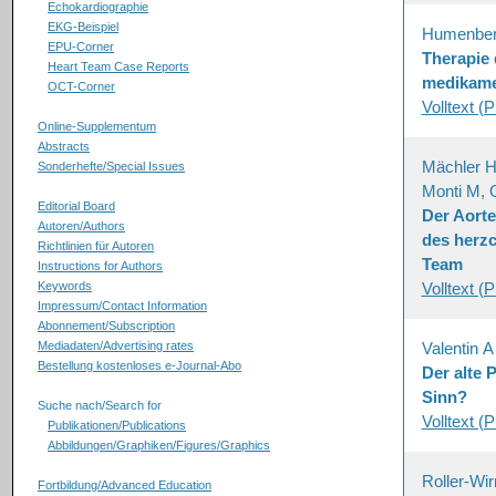
Echokardiographie
EKG-Beispiel
Humenber
EPU-Corner
Therapie 
Heart Team Case Reports
medikame
OCT-Corner
Volltext (
Online-Supplementum
Abstracts
Mächler H,
Sonderhefte/Special Issues
Monti M, 
Editorial Board
Der Aorte
Autoren/Authors
des herzc
Richtlinien für Autoren
Team
Instructions for Authors
Keywords
Volltext (
Impressum/Contact Information
Abonnement/Subscription
Mediadaten/Advertising rates
Valentin A
Bestellung kostenloses e-Journal-Abo
Der alte 
Sinn?
Suche nach/Search for
Volltext (
Publikationen/Publications
Abbildungen/Graphiken/Figures/Graphics
Roller-Wi
Fortbildung/Advanced Education