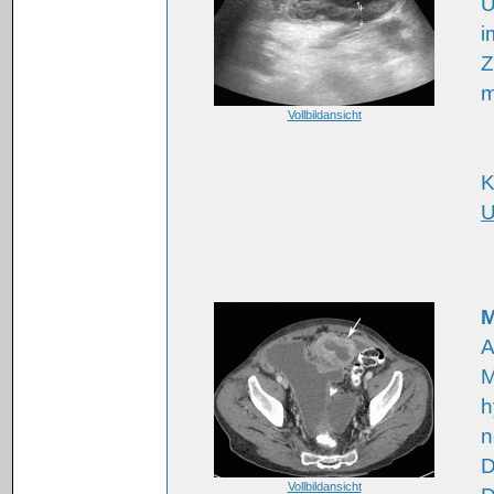
U
i
Z
m
Vollbildansicht
K
U
A
M
h
n
D
Vollbildansicht