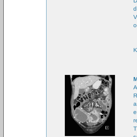
D
d
V
o
K
M
A
R
a
e
r
T
s