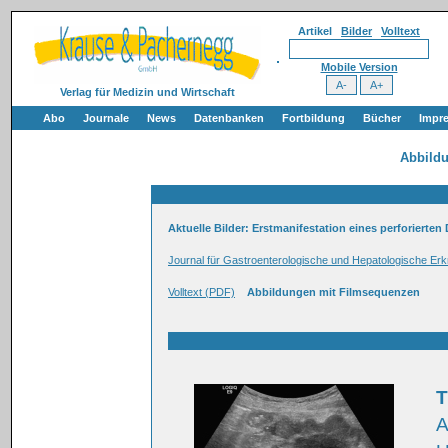
Artikel
Bilder
Volltext
Mobile Version
Verlag für Medizin und Wirtschaft
Abo
Journale
News
Datenbanken
Fortbildung
Bücher
Impr
Abbild
Aktuelle Bilder: Erstmanifestation eines perforierten
Journal für Gastroenterologische und Hepatologische Er
Volltext (PDF)
Abbildungen mit Filmsequenzen
T
A