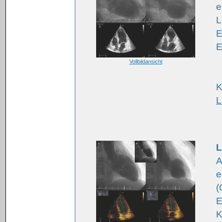
e
L
E
E
Vollbildansicht
K
L
L
A
e
(
E
K