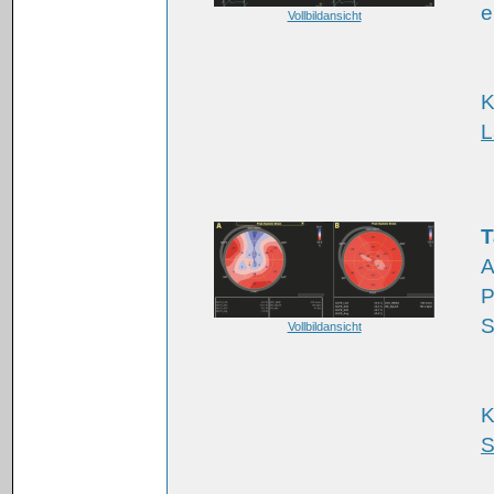
e
Vollbildansicht
K
L
T
A
P
S
Vollbildansicht
K
S