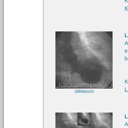
K
K
L
A
e
b
K
L
Vollbildansicht
L
A