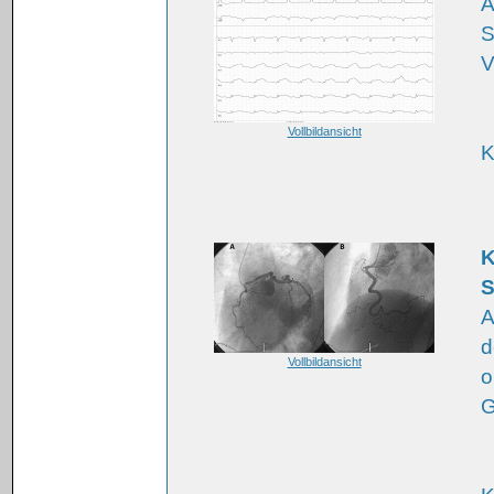
A
S
V
Vollbildansicht
K
K
S
A
d
Vollbildansicht
o
G