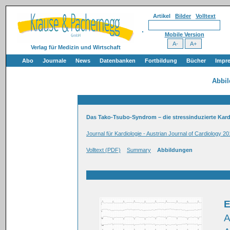
Artikel
Bilder
Volltext
Mobile Version
Verlag für Medizin und Wirtschaft
Abo
Journale
News
Datenbanken
Fortbildung
Bücher
Impr
Abbi
Das Tako-Tsubo-Syndrom – die stressinduzierte Kar
Journal für Kardiologie - Austrian Journal of Cardiology 20
Volltext (PDF)
Summary
Abbildungen
A