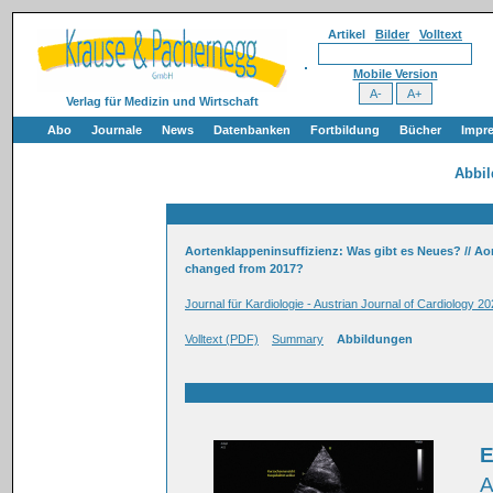
Artikel
Bilder
Volltext
Mobile Version
Verlag für Medizin und Wirtschaft
Abo
Journale
News
Datenbanken
Fortbildung
Bücher
Impr
Abbi
Aortenklappeninsuffizienz: Was gibt es Neues? // Aor
changed from 2017?
Journal für Kardiologie - Austrian Journal of Cardiology 20
Volltext (PDF)
Summary
Abbildungen
E
A