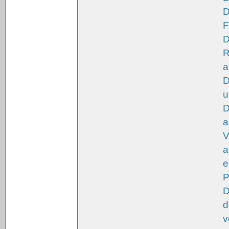
D
F
D
R
a
D
u
D
a
V
a
e
P
D
d
v