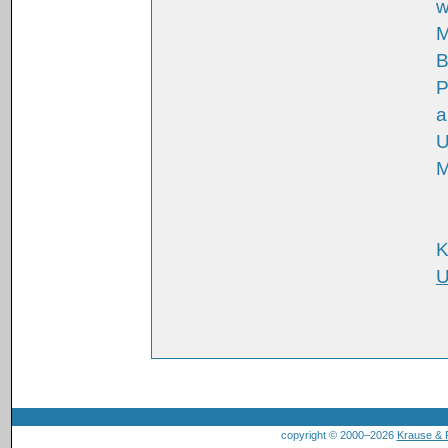
w
M
B
P
a
U
M
K
U
copyright © 2000–2026
Krause &