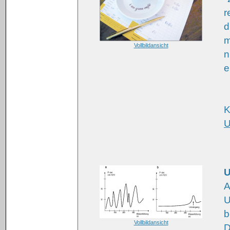
r
d
m
Vollbildansicht
n
e
K
U
U
A
U
b
Vollbildansicht
D