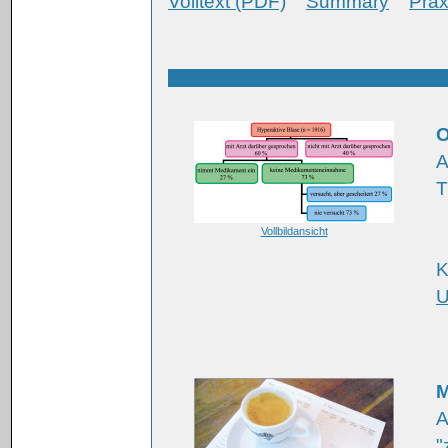
Volltext (PDF)
Summary
Prax
A
T
Vollbildansicht
K
U
M
A
"