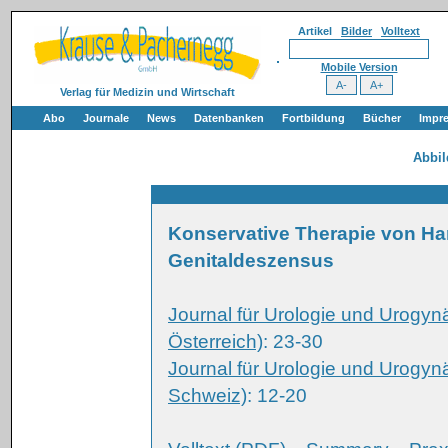
Artikel
Bilder
Volltext
Mobile Version
Verlag für Medizin und Wirtschaft
Abo
Journale
News
Datenbanken
Fortbildung
Bücher
Impr
Abbi
Konservative Therapie von H
Genitaldeszensus
Journal für Urologie und Urogyn
Österreich)
: 23-30
Journal für Urologie und Urogyn
Schweiz)
: 12-20