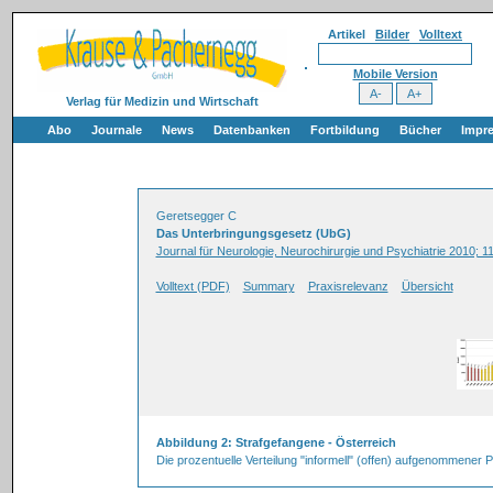
Artikel
Bilder
Volltext
Mobile Version
Verlag für Medizin und Wirtschaft
Abo
Journale
News
Datenbanken
Fortbildung
Bücher
Impr
Geretsegger C
Das Unterbringungsgesetz (UbG)
Journal für Neurologie, Neurochirurgie und Psychiatrie 2010; 11
Volltext (PDF)
Summary
Praxisrelevanz
Übersicht
Abbildung 2: Strafgefangene - Österreich
Die prozentuelle Verteilung "informell" (offen) aufgenommener 