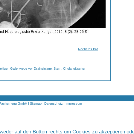
Nächstes Bild
seitigen Gallenwege vor Draineinlage. Stern: Cholangitischer
 Pachernegg GmbH
|
Sitemap
|
Datenschutz
|
Impressum
tweder auf den Button rechts um Cookies zu akzeptieren ode