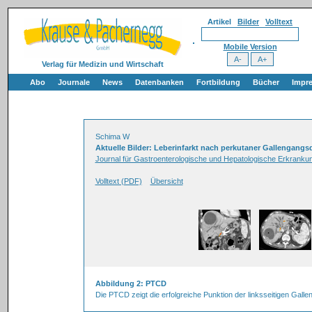
Artikel
Bilder
Volltext
Mobile Version
Verlag für Medizin und Wirtschaft
Abo
Journale
News
Datenbanken
Fortbildung
Bücher
Impr
Schima W
Aktuelle Bilder: Leberinfarkt nach perkutaner Gallengang
Journal für Gastroenterologische und Hepatologische Erkrankun
Volltext (PDF)
Übersicht
Abbildung 2: PTCD
Die PTCD zeigt die erfolgreiche Punktion der linksseitigen Gall