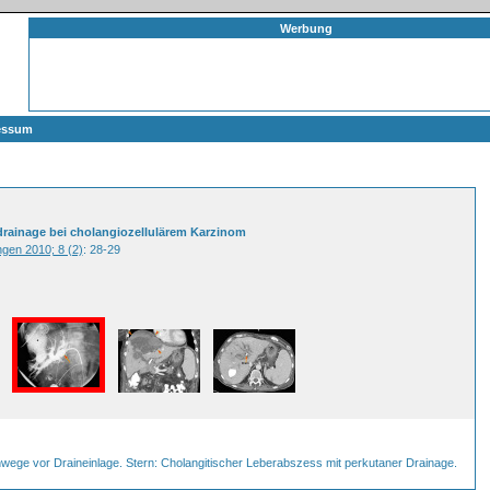
Werbung
essum
sdrainage bei cholangiozellulärem Karzinom
gen 2010; 8 (2)
: 28-29
enwege vor Draineinlage. Stern: Cholangitischer Leberabszess mit perkutaner Drainage.