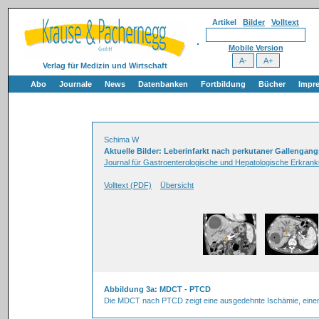
Artikel
Bilder
Volltext
Mobile Version
Verlag für Medizin und Wirtschaft
Abo
Journale
News
Datenbanken
Fortbildung
Bücher
Impr
Schima W
Aktuelle Bilder: Leberinfarkt nach perkutaner Gallengan
Journal für Gastroenterologische und Hepatologische Erkrank
Volltext (PDF)
Übersicht
Abbildung 3a: MDCT - PTCD
Die MDCT nach PTCD zeigt eine ausgedehnte Ischämie, einem 