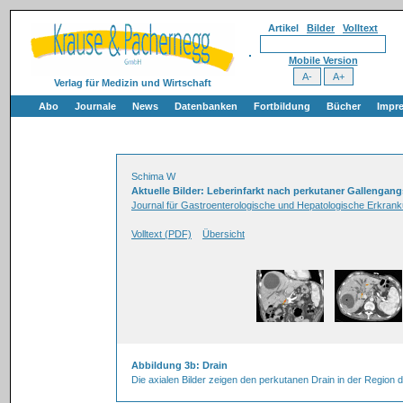
Artikel
Bilder
Volltext
Mobile Version
Verlag für Medizin und Wirtschaft
Abo
Journale
News
Datenbanken
Fortbildung
Bücher
Impr
Schima W
Aktuelle Bilder: Leberinfarkt nach perkutaner Gallengan
Journal für Gastroenterologische und Hepatologische Erkrank
Volltext (PDF)
Übersicht
Abbildung 3b: Drain
Die axialen Bilder zeigen den perkutanen Drain in der Region d