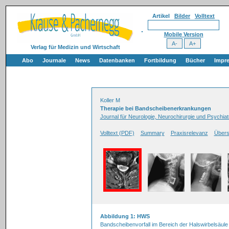
Artikel
Bilder
Volltext
Mobile Version
Verlag für Medizin und Wirtschaft
Abo
Journale
News
Datenbanken
Fortbildung
Bücher
Impr
Koller M
Therapie bei Bandscheibenerkrankungen
Journal für Neurologie, Neurochirurgie und Psychiatr
Volltext (PDF)
Summary
Praxisrelevanz
Übers
Abbildung 1: HWS
Bandscheibenvorfall im Bereich der Halswirbelsäule