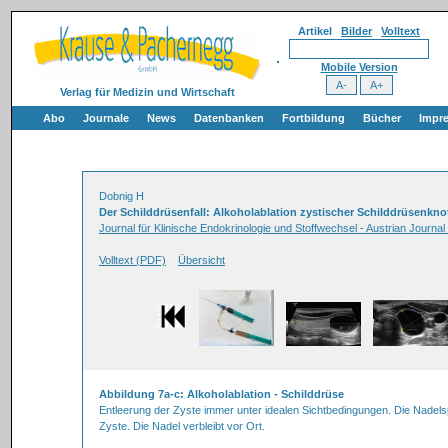
Artikel
Bilder
Volltext
Mobile Version
Verlag für Medizin und Wirtschaft
Abo
Journale
News
Datenbanken
Fortbildung
Bücher
Impr
Dobnig H
Der Schilddrüsenfall: Alkoholablation zystischer Schilddrüsenkno
Journal für Klinische Endokrinologie und Stoffwechsel - Austrian Journal
Volltext (PDF)
Übersicht
Abbildung 7a-c: Alkoholablation - Schilddrüse
Entleerung der Zyste immer unter idealen Sichtbedingungen. Die Nadelspit
Zyste. Die Nadel verbleibt vor Ort.