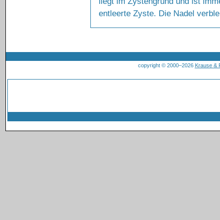
liegt im Zystengrund und ist imme
entleerte Zyste. Die Nadel verble
copyright © 2000–2026
Krause &