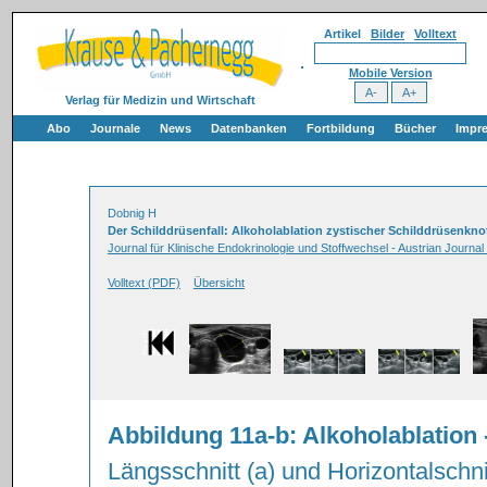
Artikel
Bilder
Volltext
Mobile Version
Verlag für Medizin und Wirtschaft
Abo
Journale
News
Datenbanken
Fortbildung
Bücher
Impr
Dobnig H
Der Schilddrüsenfall: Alkoholablation zystischer Schilddrüsenkno
Journal für Klinische Endokrinologie und Stoffwechsel - Austrian Journal
Volltext (PDF)
Übersicht
Abbildung 11a-b: Alkoholablation 
Längsschnitt (a) und Horizontalschni