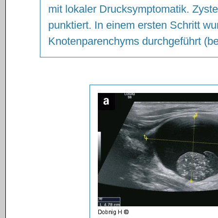
mit lokaler Drucksymptomatik. Zyst
punktiert. In einem ersten Schritt w
Knotenparenchyms durchgeführt (ben