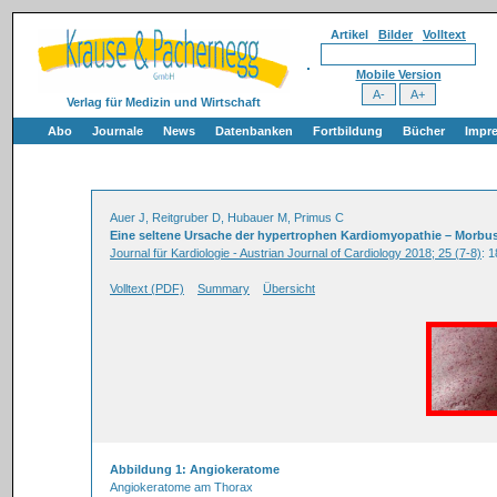
Artikel
Bilder
Volltext
Mobile Version
Verlag für Medizin und Wirtschaft
Abo
Journale
News
Datenbanken
Fortbildung
Bücher
Impr
Auer J, Reitgruber D, Hubauer M, Primus C
Eine seltene Ursache der hypertrophen Kardiomyopathie – Morbus
Journal für Kardiologie - Austrian Journal of Cardiology 2018; 25 (7-8)
: 
Volltext (PDF)
Summary
Übersicht
Abbildung 1: Angiokeratome
Angiokeratome am Thorax