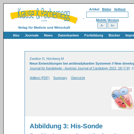
Artikel
Bilder
Volltext
Mobile Version
Verlag für Medizin und Wirtschaft
Abo
Journale
News
Datenbanken
Fortbildung
Bücher
Impr
Zweiker D, Nürnberg M
Neue Entwicklungen bei antibradykarden Systemen // New develo
Journal für Kardiologie - Austrian Journal of Cardiology 2021; 28 (7-8)
: 
Volltext (PDF)
Summary
Übersicht
Abbildung 3: His-Sonde