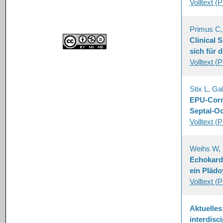
Volltext (
Primus C,
Clinical 
sich für 
Volltext (
Stix L, Ga
EPU-Corn
Septal-O
Volltext (
Weihs W,
Echokardi
ein Plädo
Volltext (
Aktuelles
interdisc