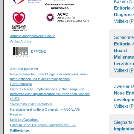
Kazem N,
Editorial
Diagnose
Volltext (
Aktuelle Ausgabe/Recent Issue
Schachne
Archiv/Archive
Editorial-
Board
DFP/CME
Meilenste
herzchiru
Aktuelle Updates:
Volltext (
Neue technische Entwicklungen bei kardiovaskulären
Interventionen und in der kardiologischen
Gerätetherapie
Zweiker D
Österreichische Empfehlungen zur Nachsorge von
Neue Ent
kardiovaskulär implantierbaren elektronischen Devices
(CIED)
developme
Stresstests in der Kardiologie
Volltext (
Herzkathetereingriffe in Österreich – ANCALAR-
Register
Leitlinien/Guidelines
Sieghartsl
Editorial-Serie: Die neuen Guidelines der ESC
Implantie
Fallberichte: