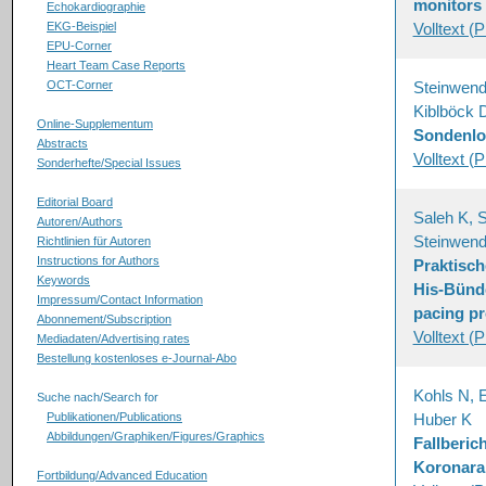
monitors
Echokardiographie
EKG-Beispiel
Volltext (
EPU-Corner
Heart Team Case Reports
OCT-Corner
Steinwende
Kiblböck 
Online-Supplementum
Sondenlo
Abstracts
Volltext (
Sonderhefte/Special Issues
Editorial Board
Saleh K, S
Autoren/Authors
Steinwend
Richtlinien für Autoren
Instructions for Authors
Praktisc
Keywords
His-Bünde
Impressum/Contact Information
pacing p
Abonnement/Subscription
Volltext (
Mediadaten/Advertising rates
Bestellung kostenloses e-Journal-Abo
Kohls N, 
Suche nach/Search for
Publikationen/Publications
Huber K
Abbildungen/Graphiken/Figures/Graphics
Fallberic
Koronara
Fortbildung/Advanced Education