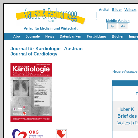
Artikel
Bilder
Volltext
Mobile Version
Verlag für Medizin und Wirtschaft
Abo
Journale
News
Datenbanken
Fortbildung
Bücher
Impr
Journal für Kardiologie - Austrian
Journal of Cardiology
Neuere Ausgabe
T
Huber K
Brief de
Volltext (