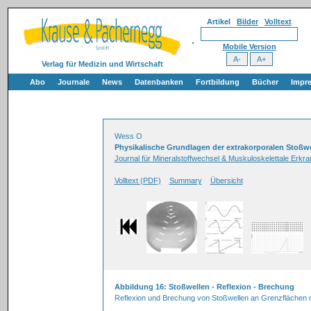
Artikel
Bilder
Volltext
Mobile Version
Verlag für Medizin und Wirtschaft
Abo
Journale
News
Datenbanken
Fortbildung
Bücher
Impr
Wess O
Physikalische Grundlagen der extrakorporalen Stoßwe
Journal für Mineralstoffwechsel & Muskuloskelettale Erkr
Volltext (PDF)
Summary
Übersicht
Abbildung 16: Stoßwellen - Reflexion - Brechung
Reflexion und Brechung von Stoßwellen an Grenzflächen mi