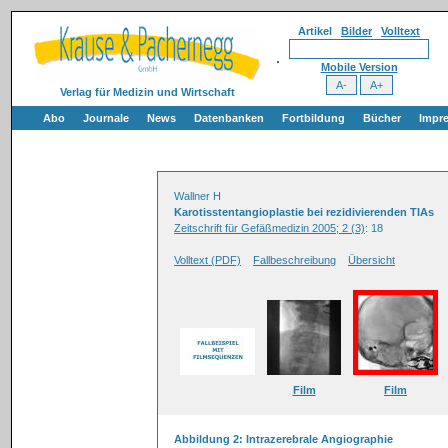
Artikel
Bilder
Volltext
Mobile Version
Verlag für Medizin und Wirtschaft
Abo
Journale
News
Datenbanken
Fortbildung
Bücher
Impr
Wallner H
Karotisstentangioplastie bei rezidivierenden TIAs
Zeitschrift für Gefäßmedizin 2005; 2 (3)
: 18
Volltext (PDF)
Fallbeschreibung
Übersicht
Film
Film
Abbildung 2: Intrazerebrale Angiographie