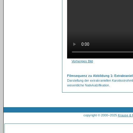
Vorheriges Bild
Filmsequenz zu Abbildung 1: Extrakranie
Darstellung der extrakraniellen Karotisstroh
wesentliche Nativkalzifikation.
copyright © 2000–2025
Krause &