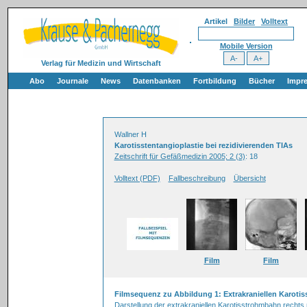
Artikel
Bilder
Volltext
Mobile Version
Verlag für Medizin und Wirtschaft
Abo
Journale
News
Datenbanken
Fortbildung
Bücher
Impr
Wallner H
Karotisstentangioplastie bei rezidivierenden TIAs
Zeitschrift für Gefäßmedizin 2005; 2 (3)
: 18
Volltext (PDF)
Fallbeschreibung
Übersicht
Film
Film
Filmsequenz zu Abbildung 1: Extrakraniellen Karoti
Darstellung der extrakraniellen Karotisstrohmbahn rechts 