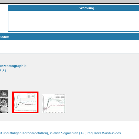
Werbung
essum
onanztomographie
26-31
it unauffälligen Koronargefäßen), in allen Segmenten (1-6) regulärer Wash-in des