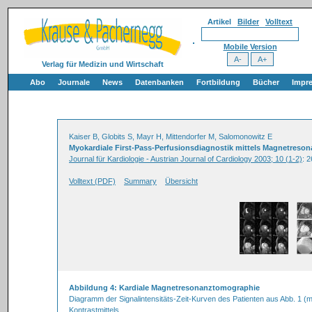
Artikel
Bilder
Volltext
Mobile Version
Verlag für Medizin und Wirtschaft
Abo
Journale
News
Datenbanken
Fortbildung
Bücher
Impr
Kaiser B, Globits S, Mayr H, Mittendorfer M, Salomonowitz E
Myokardiale First-Pass-Perfusionsdiagnostik mittels Magnetres
Journal für Kardiologie - Austrian Journal of Cardiology 2003; 10 (1-2)
: 
Volltext (PDF)
Summary
Übersicht
Abbildung 4: Kardiale Magnetresonanztomographie
Diagramm der Signalintensitäts-Zeit-Kurven des Patienten aus Abb. 1 (m
Kontrastmittels