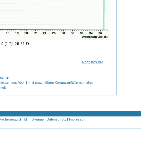
Nächstes Bild
aphie
ienten aus Abb. 1 (mit unauffälligen Koronargefäßen), in allen
ttels
 Pachernegg GmbH
|
Sitemap
|
Datenschutz
|
Impressum