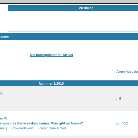
Werbung
essum
Die meistgelesenen Artikel
Ältere Ausgab
Nummer 1/2010
 M
p. 5
uer W
rapie des Pankreaskarzinoms: Was gibt es Neues?
pp. 7-12
mary
Praxisrelevanz
Fragen zum Artikel