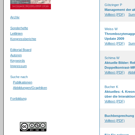
Götzinger P
Management der ak
Volltext (PDF)
Sum
Archiv
Sonderhefte
Weiss W
Leitlinien
Thrombozytenaggr
Update 2009
Kongressberichte
Volltext (PDF)
Sum
Editorial Board
Autoren
Schima W
Keywords
Aktuelle Bilder: Re
Impressum
Doppelkontrast-M
Volltext (PDF)
Abbi
Suche nach
Publikationen
Bucher K
Abbildungen/Graphiken
Aktuelles: 4. Kreo
über die Interakti
Fortbildung
Volltext (PDF)
Buchbesprechung
Volltext (PDF)