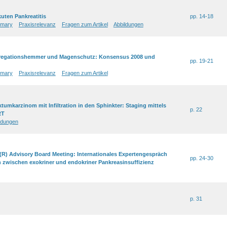
uten Pankreatitis
pp. 14-18
mary
Praxisrelevanz
Fragen zum Artikel
Abbildungen
egationshemmer und Magenschutz: Konsensus 2008 und
pp. 19-21
mary
Praxisrelevanz
Fragen zum Artikel
ktumkarzinom mit Infiltration in den Sphinkter: Staging mittels
p. 22
RT
ldungen
n(R) Advisory Board Meeting: Internationales Expertengespräch
pp. 24-30
on zwischen exokriner und endokriner Pankreasinsuffizienz
p. 31