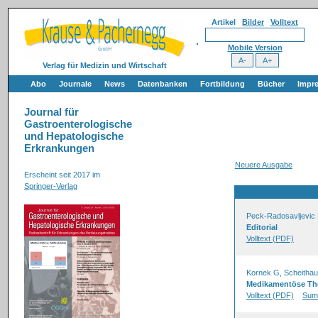
Artikel
Bilder
Volltext
Mobile Version
Verlag für Medizin und Wirtschaft
Abo
Journale
News
Datenbanken
Fortbildung
Bücher
Impr
Journal für
Gastroenterologische
und Hepatologische
Erkrankungen
Neuere Ausgabe
Erscheint seit 2017 im
Springer-Verlag
Peck-Radosavljevic
Editorial
Volltext (PDF)
Kornek G, Scheitha
Medikamentöse The
Volltext (PDF)
Sum