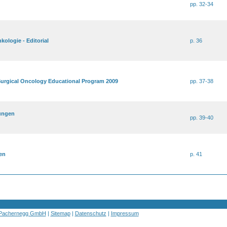
pp. 32-34
kologie - Editorial
p. 36
Surgical Oncology Educational Program 2009
pp. 37-38
ungen
pp. 39-40
en
p. 41
 Pachernegg GmbH
|
Sitemap
|
Datenschutz
|
Impressum