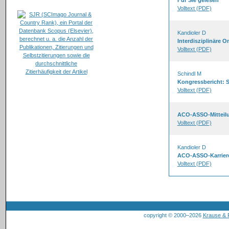
Für Sie gelesen
Volltext (PDF)
Kandioler D
Interdisziplinäre On
Volltext (PDF)
Schindl M
Kongressbericht: 
Volltext (PDF)
ACO-ASSO-Mitteil
Volltext (PDF)
Kandioler D
ACO-ASSO-Karrier
Volltext (PDF)
copyright © 2000–2026
Krause &