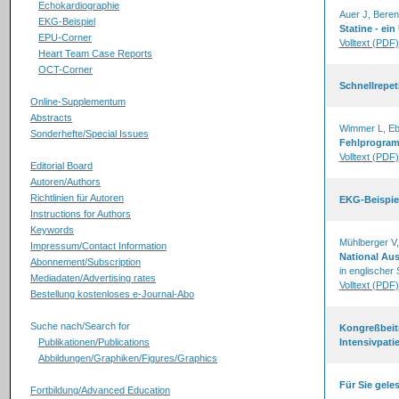
Echokardiographie
Auer J, Beren
EKG-Beispiel
Statine - ei
EPU-Corner
Volltext (PDF)
Heart Team Case Reports
OCT-Corner
Schnellrepet
Online-Supplementum
Abstracts
Wimmer L, Eb
Sonderhefte/Special Issues
Fehlprogram
Volltext (PDF)
Editorial Board
Autoren/Authors
Richtlinien für Autoren
EKG-Beispiel
Instructions for Authors
Keywords
Mühlberger V,
Impressum/Contact Information
National Aus
Abonnement/Subscription
in englischer
Mediadaten/Advertising rates
Volltext (PDF)
Bestellung kostenloses e-Journal-Abo
Suche nach/Search for
Kongreßbeitr
Publikationen/Publications
Intensivpati
Abbildungen/Graphiken/Figures/Graphics
Für Sie gele
Fortbildung/Advanced Education