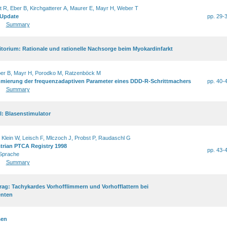
t R, Eber B, Kirchgatterer A, Maurer E, Mayr H, Weber T
n Update
pp. 29-
Summary
itorium: Rationale und rationelle Nachsorge beim Myokardinfarkt
er B, Mayr H, Porodko M, Ratzenböck M
mierung der frequenzadaptiven Parameter eines DDD-R-Schrittmachers
pp. 40-
Summary
: Blasenstimulator
 Klein W, Leisch F, Mlczoch J, Probst P, Raudaschl G
trian PTCA Registry 1998
pp. 43-
 Sprache
Summary
ag: Tachykardes Vorhofflimmern und Vorhofflattern bei
enten
sen