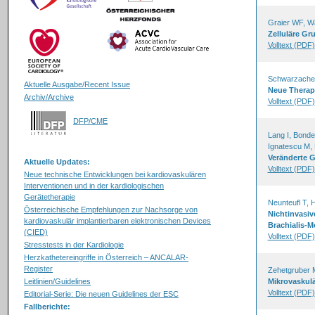
Graier WF, W
Zelluläre Gr
Volltext (PDF)
Schwarzache
Aktuelle Ausgabe/Recent Issue
Neue Therapi
Archiv/Archive
Volltext (PDF)
DFP/CME
Lang I, Bond
Ignatescu M,
Veränderte 
Aktuelle Updates:
Volltext (PDF)
Neue technische Entwicklungen bei kardiovaskulären
Interventionen und in der kardiologischen
Gerätetherapie
Neunteufl T, 
Österreichische Empfehlungen zur Nachsorge von
Nichtinvasiv
kardiovaskulär implantierbaren elektronischen Devices
Brachialis-
(CIED)
Volltext (PDF)
Stresstests in der Kardiologie
Herzkathetereingriffe in Österreich – ANCALAR-
Register
Zehetgruber 
Leitlinien/Guidelines
Mikrovaskul
Volltext (PDF)
Editorial-Serie: Die neuen Guidelines der ESC
Fallberichte: