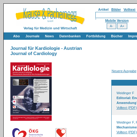
Artikel
Bilder
Volltext
Mobile Version
Verlag für Medizin und Wirtschaft
Abo
Journale
News
Datenbanken
Fortbildung
Bücher
Impr
Journal für Kardiologie - Austrian
Journal of Cardiology
Neuere Ausgabe
Weidinger F
Editorial: E
Anwendung
Volltext (PDF)
Weidinger F, 
Mechanismen
Volltext (PDF)