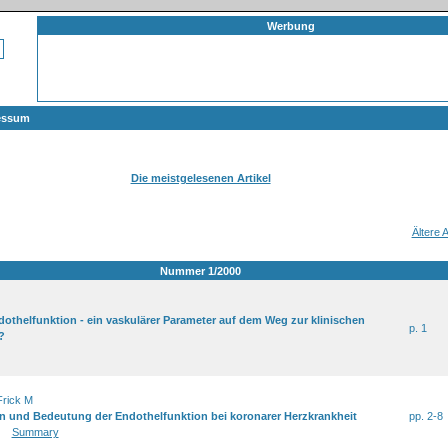
Werbung
essum
Die meistgelesenen Artikel
Ältere
Nummer 1/2000
ndothelfunktion - ein vaskulärer Parameter auf dem Weg zur klinischen
p. 1
?
Frick M
 und Bedeutung der Endothelfunktion bei koronarer Herzkrankheit
pp. 2-8
Summary