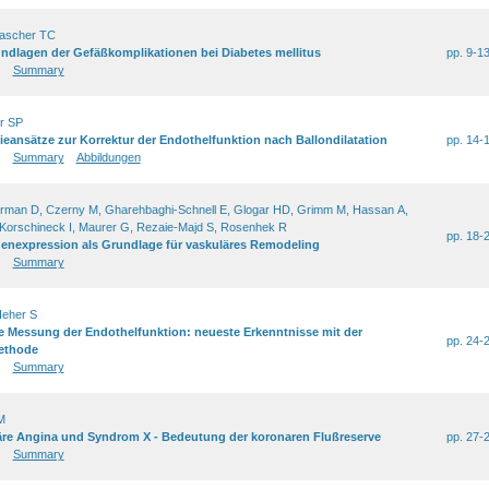
ascher TC
undlagen der Gefäßkomplikationen bei Diabetes mellitus
pp. 9-1
Summary
r SP
eansätze zur Korrektur der Endothelfunktion nach Ballondilatation
pp. 14-
Summary
Abbildungen
erman D, Czerny M, Gharehbaghi-Schnell E, Glogar HD, Grimm M, Hassan A,
 Korschineck I, Maurer G, Rezaie-Majd S, Rosenhek R
pp. 18-
Genexpression als Grundlage für vaskuläres Remodeling
Summary
Heher S
e Messung der Endothelfunktion: neueste Erkenntnisse mit der
pp. 24-
Methode
Summary
M
äre Angina und Syndrom X - Bedeutung der koronaren Flußreserve
pp. 27-
Summary