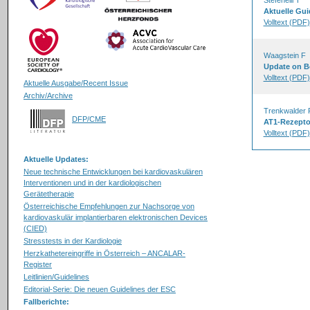
Stefenelli T
Aktuelle Gui
Volltext (PDF)
Waagstein F
Update on Be
Volltext (PDF)
Aktuelle Ausgabe/Recent Issue
Archiv/Archive
Trenkwalder 
DFP/CME
AT1-Rezeptor
Volltext (PDF)
Aktuelle Updates:
Neue technische Entwicklungen bei kardiovaskulären
Interventionen und in der kardiologischen
Gerätetherapie
Österreichische Empfehlungen zur Nachsorge von
kardiovaskulär implantierbaren elektronischen Devices
(CIED)
Stresstests in der Kardiologie
Herzkathetereingriffe in Österreich – ANCALAR-
Register
Leitlinien/Guidelines
Editorial-Serie: Die neuen Guidelines der ESC
Fallberichte: