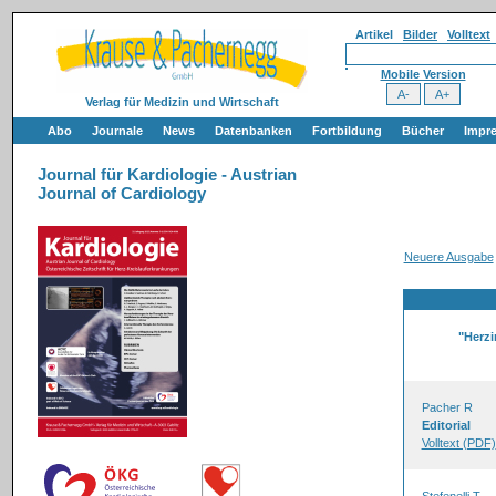
Artikel
Bilder
Volltext
Mobile Version
Verlag für Medizin und Wirtschaft
Abo
Journale
News
Datenbanken
Fortbildung
Bücher
Impr
Journal für Kardiologie - Austrian
Journal of Cardiology
Neuere Ausgabe
"Herzi
Pacher R
Editorial
Volltext (PDF)