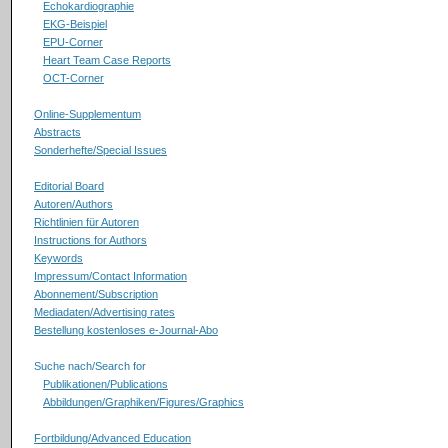
Echokardiographie
EKG-Beispiel
EPU-Corner
Heart Team Case Reports
OCT-Corner
Online-Supplementum
Abstracts
Sonderhefte/Special Issues
Editorial Board
Autoren/Authors
Richtlinien für Autoren
Instructions for Authors
Keywords
Impressum/Contact Information
Abonnement/Subscription
Mediadaten/Advertising rates
Bestellung kostenloses e-Journal-Abo
Suche nach/Search for
Publikationen/Publications
Abbildungen/Graphiken/Figures/Graphics
Fortbildung/Advanced Education