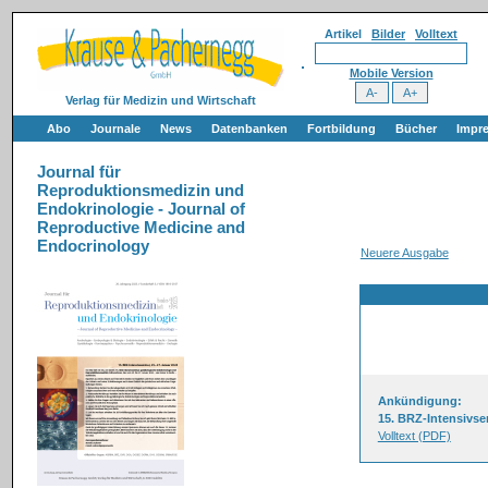
Artikel
Bilder
Volltext
Mobile Version
Verlag für Medizin und Wirtschaft
Abo
Journale
News
Datenbanken
Fortbildung
Bücher
Impr
Journal für
Reproduktionsmedizin und
Endokrinologie - Journal of
Reproductive Medicine and
Endocrinology
Neuere Ausgabe
Ankündigung:
15. BRZ-Intensivsem
Volltext (PDF)