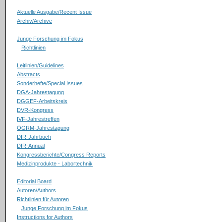
Aktuelle Ausgabe/Recent Issue
Archiv/Archive
Junge Forschung im Fokus
Richtlinien
Leitlinien/Guidelines
Abstracts
Sonderhefte/Special Issues
DGA-Jahrestagung
DGGEF-Arbeitskreis
DVR-Kongress
IVF-Jahrestreffen
ÖGRM-Jahrestagung
DIR-Jahrbuch
DIR-Annual
Kongressberichte/Congress Reports
Medizinprodukte - Labortechnik
Editorial Board
Autoren/Authors
Richtlinien für Autoren
Junge Forschung im Fokus
Instructions for Authors