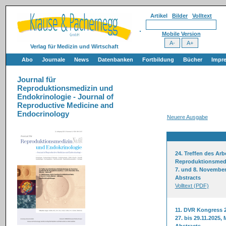
Artikel
Bilder
Volltext
Mobile Version
Verlag für Medizin und Wirtschaft
Abo
Journale
News
Datenbanken
Fortbildung
Bücher
Impr
Journal für
Reproduktionsmedizin und
Endokrinologie - Journal of
Reproductive Medicine and
Endocrinology
Neuere Ausgabe
24. Treffen des Arb
Reproduktionsmed
7. und 8. November
Abstracts
Volltext (PDF)
11. DVR Kongress 
27. bis 29.11.2025,