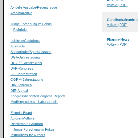
Abstracts
Volltext (PDF)
Aktuelle Ausgabe/Recent Issue
Archiv/Archive
Gesellschaftsmitte
Junge Forschung im Fokus
Volltext (PDF)
Richtlinien
Pharma-News
Leitlinien/Guidelines
Volltext (PDF)
Abstracts
Sonderhefte/Special Issues
DGA-Jahrestagung
DGGEF-Arbeitskreis
DVR-Kongress
IVF-Jahrestreffen
ÖGRM-Jahrestagung
DIR-Jahrbuch
DIR-Annual
Kongressberichte/Congress Reports
Medizinprodukte - Labortechnik
Editorial Board
Autoren/Authors
Richtlinien für Autoren
Junge Forschung im Fokus
Instructions for Authors